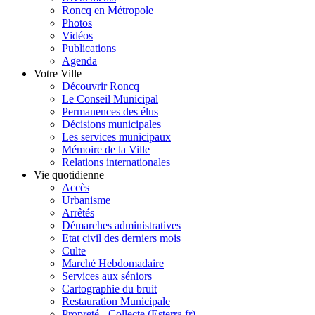
Roncq en Métropole
Photos
Vidéos
Publications
Agenda
Votre Ville
Découvrir Roncq
Le Conseil Municipal
Permanences des élus
Décisions municipales
Les services municipaux
Mémoire de la Ville
Relations internationales
Vie quotidienne
Accès
Urbanisme
Arrêtés
Démarches administratives
Etat civil des derniers mois
Culte
Marché Hebdomadaire
Services aux séniors
Cartographie du bruit
Restauration Municipale
Propreté - Collecte (Esterra.fr)