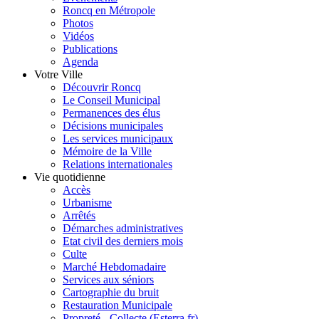
Roncq en Métropole
Photos
Vidéos
Publications
Agenda
Votre Ville
Découvrir Roncq
Le Conseil Municipal
Permanences des élus
Décisions municipales
Les services municipaux
Mémoire de la Ville
Relations internationales
Vie quotidienne
Accès
Urbanisme
Arrêtés
Démarches administratives
Etat civil des derniers mois
Culte
Marché Hebdomadaire
Services aux séniors
Cartographie du bruit
Restauration Municipale
Propreté - Collecte (Esterra.fr)