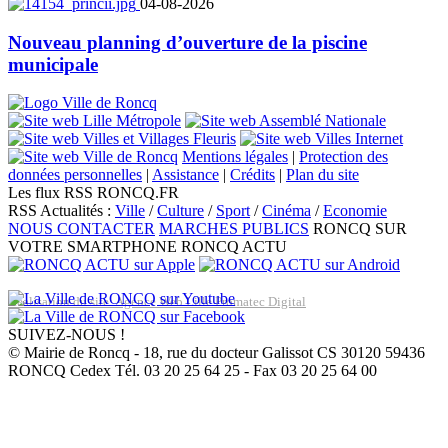
04-08-2026
Nouveau planning d’ouverture de la piscine
municipale
Mentions légales
|
Protection des
données personnelles
|
Assistance
|
Crédits
|
Plan du site
Les flux RSS RONCQ.FR
RSS Actualités :
Ville
/
Culture
/
Sport
/
Cinéma
/
Economie
NOUS CONTACTER
MARCHES PUBLICS
RONCQ SUR
VOTRE SMARTPHONE
RONCQ ACTU
Réalisation du site: Agence Web Lille Promatec Digital
SUIVEZ-NOUS !
© Mairie de Roncq - 18, rue du docteur Galissot CS 30120 59436
RONCQ Cedex Tél. 03 20 25 64 25 - Fax 03 20 25 64 00