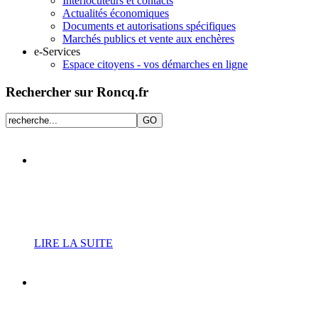
Interlocuteurs et contacts
Actualités économiques
Documents et autorisations spécifiques
Marchés publics et vente aux enchères
e-Services
Espace citoyens - vos démarches en ligne
Rechercher sur Roncq.fr
Nouveau planning
d’ouverture de la piscine
municipale
LIRE LA SUITE
Vide-greniers du 20
septembre : le planning des