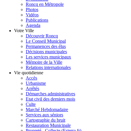
Roncq en Métropole
Photos
Vidéos
Publications
Agenda
Votre Ville
Découvrir Roncq
Le Conseil Municipal
Permanences des élus
Décisions municipales
Les services municipaux
Mémoire de la Ville
Relations internationales
Vie quotidienne
Accès
Urbanisme
Arrêtés
Démarches administratives
Etat civil des derniers mois
Culte
Marché Hebdomadaire
Services aux séniors
Cartographie du bruit
Restauration Municipale
Propreté - Collecte (Esterra.fr)