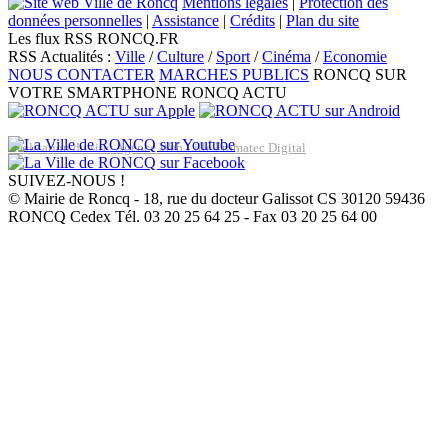
Mentions légales
|
Protection des
données personnelles
|
Assistance
|
Crédits
|
Plan du site
Les flux RSS RONCQ.FR
RSS Actualités :
Ville
/
Culture
/
Sport
/
Cinéma
/
Economie
NOUS CONTACTER
MARCHES PUBLICS
RONCQ SUR
VOTRE SMARTPHONE
RONCQ ACTU
Réalisation du site: Agence Web Lille Promatec Digital
SUIVEZ-NOUS !
© Mairie de Roncq - 18, rue du docteur Galissot CS 30120 59436
RONCQ Cedex Tél. 03 20 25 64 25 - Fax 03 20 25 64 00