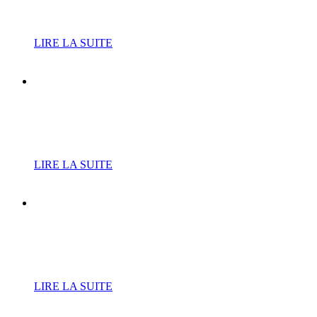
Leurent fait peau neuve
LIRE LA SUITE
Nouveau planning
d’ouverture de la piscine
municipale
LIRE LA SUITE
Vide-greniers du 20
septembre : le planning des
inscriptions
LIRE LA SUITE