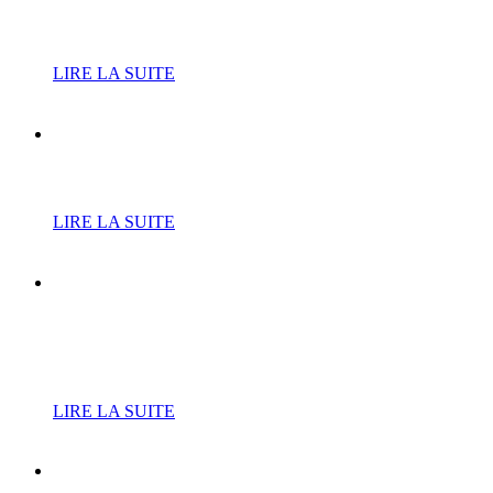
inscriptions
LIRE LA SUITE
Cure de jouvence pour le
RPE
LIRE LA SUITE
L’Atrium fait résonner les
tubes de Téléphone avec «
Jean-Louis and Co »
LIRE LA SUITE
Le court de tennis du Bois-