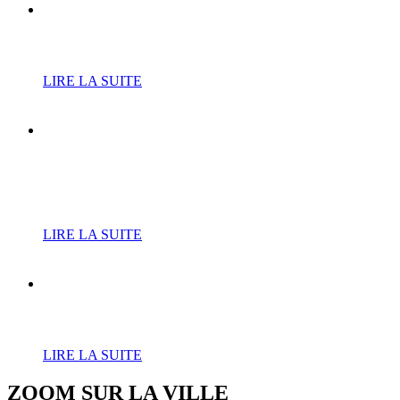
Cure de jouvence pour le
RPE
LIRE LA SUITE
L’Atrium fait résonner les
tubes de Téléphone avec «
Jean-Louis and Co »
LIRE LA SUITE
Le court de tennis du Bois-
Leurent fait peau neuve
LIRE LA SUITE
ZOOM SUR LA
VILLE