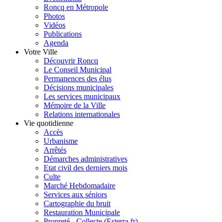
Roncq en Métropole
Photos
Vidéos
Publications
Agenda
Votre Ville
Découvrir Roncq
Le Conseil Municipal
Permanences des élus
Décisions municipales
Les services municipaux
Mémoire de la Ville
Relations internationales
Vie quotidienne
Accès
Urbanisme
Arrêtés
Démarches administratives
Etat civil des derniers mois
Culte
Marché Hebdomadaire
Services aux séniors
Cartographie du bruit
Restauration Municipale
Propreté - Collecte (Esterra.fr)