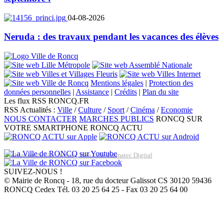
04-08-2026
Neruda : des travaux pendant les vacances des élèves
Mentions légales
|
Protection des
données personnelles
|
Assistance
|
Crédits
|
Plan du site
Les flux RSS RONCQ.FR
RSS Actualités :
Ville
/
Culture
/
Sport
/
Cinéma
/
Economie
NOUS CONTACTER
MARCHES PUBLICS
RONCQ SUR
VOTRE SMARTPHONE
RONCQ ACTU
Réalisation du site: Agence Web Lille Promatec Digital
SUIVEZ-NOUS !
© Mairie de Roncq - 18, rue du docteur Galissot CS 30120 59436
RONCQ Cedex Tél. 03 20 25 64 25 - Fax 03 20 25 64 00