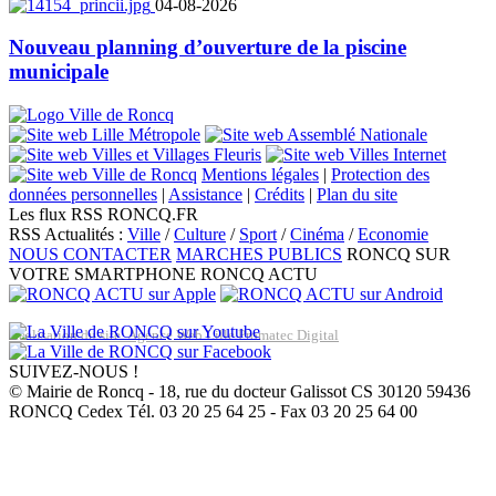
04-08-2026
Nouveau planning d’ouverture de la piscine
municipale
Mentions légales
|
Protection des
données personnelles
|
Assistance
|
Crédits
|
Plan du site
Les flux RSS RONCQ.FR
RSS Actualités :
Ville
/
Culture
/
Sport
/
Cinéma
/
Economie
NOUS CONTACTER
MARCHES PUBLICS
RONCQ SUR
VOTRE SMARTPHONE
RONCQ ACTU
Réalisation du site: Agence Web Lille Promatec Digital
SUIVEZ-NOUS !
© Mairie de Roncq - 18, rue du docteur Galissot CS 30120 59436
RONCQ Cedex Tél. 03 20 25 64 25 - Fax 03 20 25 64 00