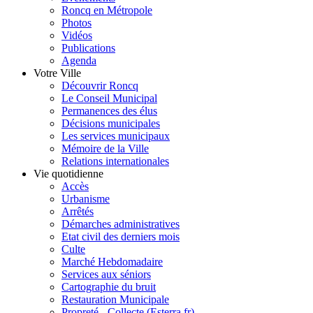
Roncq en Métropole
Photos
Vidéos
Publications
Agenda
Votre Ville
Découvrir Roncq
Le Conseil Municipal
Permanences des élus
Décisions municipales
Les services municipaux
Mémoire de la Ville
Relations internationales
Vie quotidienne
Accès
Urbanisme
Arrêtés
Démarches administratives
Etat civil des derniers mois
Culte
Marché Hebdomadaire
Services aux séniors
Cartographie du bruit
Restauration Municipale
Propreté - Collecte (Esterra.fr)