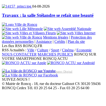
04-08-2026
Travaux : la salle Stélandre se refait une beauté
Mentions légales
|
Protection des
données personnelles
|
Assistance
|
Crédits
|
Plan du site
Les flux RSS RONCQ.FR
RSS Actualités :
Ville
/
Culture
/
Sport
/
Cinéma
/
Economie
NOUS CONTACTER
MARCHES PUBLICS
RONCQ SUR
VOTRE SMARTPHONE
RONCQ ACTU
Réalisation du site: Agence Web Lille Promatec Digital
SUIVEZ-NOUS !
© Mairie de Roncq - 18, rue du docteur Galissot CS 30120 59436
RONCQ Cedex Tél. 03 20 25 64 25 - Fax 03 20 25 64 00