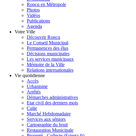
Roncq en Métropole
Photos
Vidéos
Publications
Agenda
Votre Ville
Découvrir Roncq
Le Conseil Municipal
Permanences des élus
Décisions municipales
Les services municipaux
Mémoire de la Ville
Relations internationales
Vie quotidienne
Accès
Urbanisme
Arrêtés
Démarches administratives
Etat civil des derniers mois
Culte
Marché Hebdomadaire
Services aux séniors
Cartographie du bruit
Restauration Municipale
Propreté - Collecte (Esterra.fr)