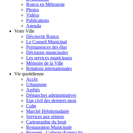
Roncq en Métropole
Photos
Vidéos
Publications
Agenda
Votre Ville
Découvrir Roncq
Le Conseil Municipal
Permanences des élus
Décisions municipales
Les services municipaux
Mémoire de la Ville
Relations internationales
Vie quotidienne
Accès
Urbanisme
Arrêtés
Démarches administratives
Etat civil des derniers mois
Culte
Marché Hebdomadaire
Services aux séniors
Cartographie du bruit
Restauration Municipale
Propreté - Collecte (Esterra.fr)