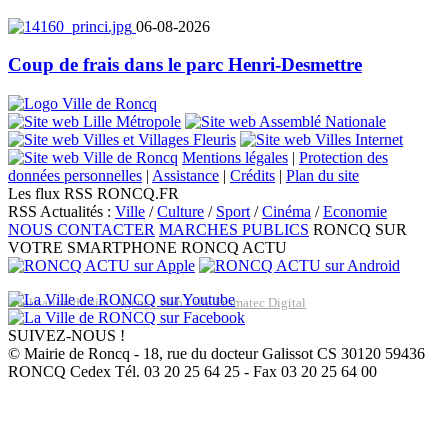
06-08-2026
Coup de frais dans le parc Henri-Desmettre
Mentions légales
|
Protection des
données personnelles
|
Assistance
|
Crédits
|
Plan du site
Les flux RSS RONCQ.FR
RSS Actualités :
Ville
/
Culture
/
Sport
/
Cinéma
/
Economie
NOUS CONTACTER
MARCHES PUBLICS
RONCQ SUR
VOTRE SMARTPHONE
RONCQ ACTU
Réalisation du site: Agence Web Lille Promatec Digital
SUIVEZ-NOUS !
© Mairie de Roncq - 18, rue du docteur Galissot CS 30120 59436
RONCQ Cedex Tél. 03 20 25 64 25 - Fax 03 20 25 64 00