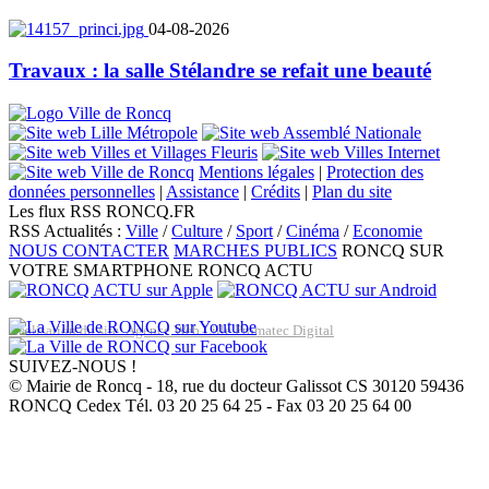
04-08-2026
Travaux : la salle Stélandre se refait une beauté
Mentions légales
|
Protection des
données personnelles
|
Assistance
|
Crédits
|
Plan du site
Les flux RSS RONCQ.FR
RSS Actualités :
Ville
/
Culture
/
Sport
/
Cinéma
/
Economie
NOUS CONTACTER
MARCHES PUBLICS
RONCQ SUR
VOTRE SMARTPHONE
RONCQ ACTU
Réalisation du site: Agence Web Lille Promatec Digital
SUIVEZ-NOUS !
© Mairie de Roncq - 18, rue du docteur Galissot CS 30120 59436
RONCQ Cedex Tél. 03 20 25 64 25 - Fax 03 20 25 64 00