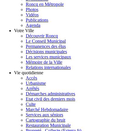
Roncq en Métropole
Photos
Vidéos
Publications
Agenda
Votre Ville
Découvrir Roncq
Le Conseil Municipal
Permanences des élus
Décisions municipales
Les services municipaux
Mémoire de la Ville
Relations internationales
Vie quotidienne
Accès
Urbanisme
Arrêtés
Démarches administratives
Etat civil des derniers mois
Culte
Marché Hebdomadaire
Services aux séniors
Cartographie du bruit
Restauration Municipale
Propreté - Collecte (Esterra.fr)