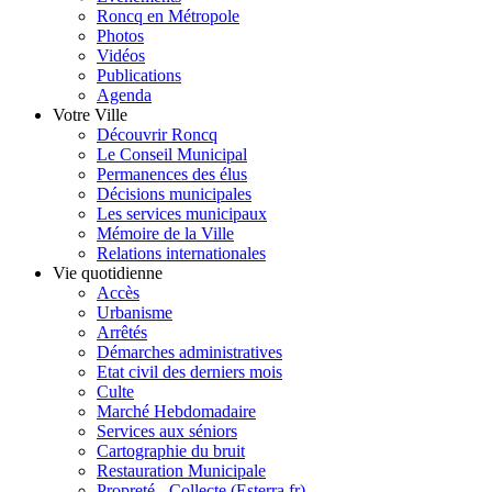
Roncq en Métropole
Photos
Vidéos
Publications
Agenda
Votre Ville
Découvrir Roncq
Le Conseil Municipal
Permanences des élus
Décisions municipales
Les services municipaux
Mémoire de la Ville
Relations internationales
Vie quotidienne
Accès
Urbanisme
Arrêtés
Démarches administratives
Etat civil des derniers mois
Culte
Marché Hebdomadaire
Services aux séniors
Cartographie du bruit
Restauration Municipale
Propreté - Collecte (Esterra.fr)