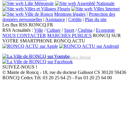
Mentions légales
|
Protection des
données personnelles
|
Assistance
|
Crédits
|
Plan du site
Les flux RSS RONCQ.FR
RSS Actualités :
Ville
/
Culture
/
Sport
/
Cinéma
/
Economie
NOUS CONTACTER
MARCHES PUBLICS
RONCQ SUR
VOTRE SMARTPHONE
RONCQ ACTU
Réalisation du site: Agence Web Lille Promatec Digital
SUIVEZ-NOUS !
© Mairie de Roncq - 18, rue du docteur Galissot CS 30120 59436
RONCQ Cedex Tél. 03 20 25 64 25 - Fax 03 20 25 64 00