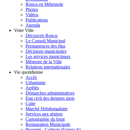
Roncq en Métropole
Photos
Vidéos
Publications
Agenda
Votre Ville
Découvrir Roncq
Le Conseil Municipal
Permanences des élus
Décisions municipales
Les services municipaux
Mémoire de la Ville
Relations internationales
Vie quotidienne
Accès
Urbanisme
Arrêtés
Démarches administratives
Etat civil des derniers mois
Culte
Marché Hebdomadaire
Services aux séniors
Cartographie du bruit
Restauration Municipale
Propreté - Collecte (Esterra.fr)