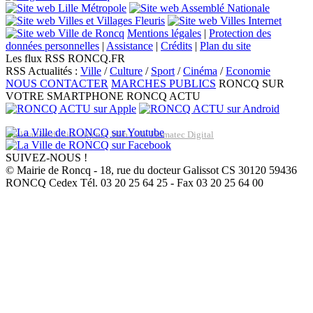
Mentions légales
|
Protection des
données personnelles
|
Assistance
|
Crédits
|
Plan du site
Les flux RSS RONCQ.FR
RSS Actualités :
Ville
/
Culture
/
Sport
/
Cinéma
/
Economie
NOUS CONTACTER
MARCHES PUBLICS
RONCQ SUR
VOTRE SMARTPHONE
RONCQ ACTU
Réalisation du site: Agence Web Lille Promatec Digital
SUIVEZ-NOUS !
© Mairie de Roncq - 18, rue du docteur Galissot CS 30120 59436
RONCQ Cedex Tél. 03 20 25 64 25 - Fax 03 20 25 64 00