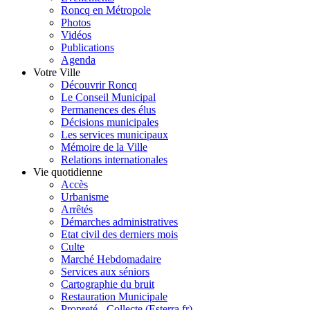
Roncq en Métropole
Photos
Vidéos
Publications
Agenda
Votre Ville
Découvrir Roncq
Le Conseil Municipal
Permanences des élus
Décisions municipales
Les services municipaux
Mémoire de la Ville
Relations internationales
Vie quotidienne
Accès
Urbanisme
Arrêtés
Démarches administratives
Etat civil des derniers mois
Culte
Marché Hebdomadaire
Services aux séniors
Cartographie du bruit
Restauration Municipale
Propreté - Collecte (Esterra.fr)