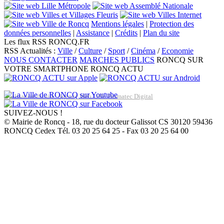
Mentions légales
|
Protection des
données personnelles
|
Assistance
|
Crédits
|
Plan du site
Les flux RSS RONCQ.FR
RSS Actualités :
Ville
/
Culture
/
Sport
/
Cinéma
/
Economie
NOUS CONTACTER
MARCHES PUBLICS
RONCQ SUR
VOTRE SMARTPHONE
RONCQ ACTU
Réalisation du site: Agence Web Lille Promatec Digital
SUIVEZ-NOUS !
© Mairie de Roncq - 18, rue du docteur Galissot CS 30120 59436
RONCQ Cedex Tél. 03 20 25 64 25 - Fax 03 20 25 64 00