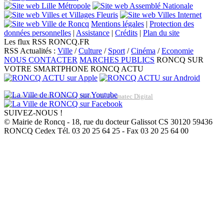
Mentions légales
|
Protection des
données personnelles
|
Assistance
|
Crédits
|
Plan du site
Les flux RSS RONCQ.FR
RSS Actualités :
Ville
/
Culture
/
Sport
/
Cinéma
/
Economie
NOUS CONTACTER
MARCHES PUBLICS
RONCQ SUR
VOTRE SMARTPHONE
RONCQ ACTU
Réalisation du site: Agence Web Lille Promatec Digital
SUIVEZ-NOUS !
© Mairie de Roncq - 18, rue du docteur Galissot CS 30120 59436
RONCQ Cedex Tél. 03 20 25 64 25 - Fax 03 20 25 64 00