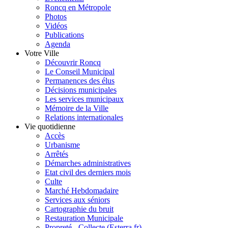
Roncq en Métropole
Photos
Vidéos
Publications
Agenda
Votre Ville
Découvrir Roncq
Le Conseil Municipal
Permanences des élus
Décisions municipales
Les services municipaux
Mémoire de la Ville
Relations internationales
Vie quotidienne
Accès
Urbanisme
Arrêtés
Démarches administratives
Etat civil des derniers mois
Culte
Marché Hebdomadaire
Services aux séniors
Cartographie du bruit
Restauration Municipale
Propreté - Collecte (Esterra.fr)