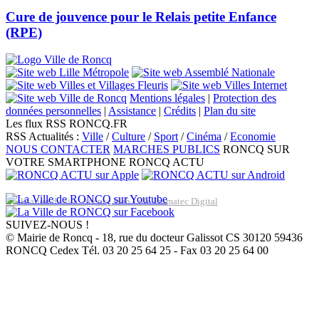
Cure de jouvence pour le Relais petite Enfance
(RPE)
Mentions légales
|
Protection des
données personnelles
|
Assistance
|
Crédits
|
Plan du site
Les flux RSS RONCQ.FR
RSS Actualités :
Ville
/
Culture
/
Sport
/
Cinéma
/
Economie
NOUS CONTACTER
MARCHES PUBLICS
RONCQ SUR
VOTRE SMARTPHONE
RONCQ ACTU
Réalisation du site: Agence Web Lille Promatec Digital
SUIVEZ-NOUS !
© Mairie de Roncq - 18, rue du docteur Galissot CS 30120 59436
RONCQ Cedex Tél. 03 20 25 64 25 - Fax 03 20 25 64 00