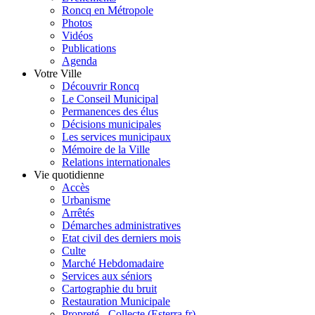
Roncq en Métropole
Photos
Vidéos
Publications
Agenda
Votre Ville
Découvrir Roncq
Le Conseil Municipal
Permanences des élus
Décisions municipales
Les services municipaux
Mémoire de la Ville
Relations internationales
Vie quotidienne
Accès
Urbanisme
Arrêtés
Démarches administratives
Etat civil des derniers mois
Culte
Marché Hebdomadaire
Services aux séniors
Cartographie du bruit
Restauration Municipale
Propreté - Collecte (Esterra.fr)