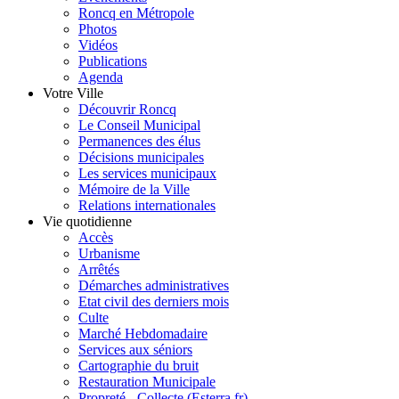
Roncq en Métropole
Photos
Vidéos
Publications
Agenda
Votre Ville
Découvrir Roncq
Le Conseil Municipal
Permanences des élus
Décisions municipales
Les services municipaux
Mémoire de la Ville
Relations internationales
Vie quotidienne
Accès
Urbanisme
Arrêtés
Démarches administratives
Etat civil des derniers mois
Culte
Marché Hebdomadaire
Services aux séniors
Cartographie du bruit
Restauration Municipale
Propreté - Collecte (Esterra.fr)