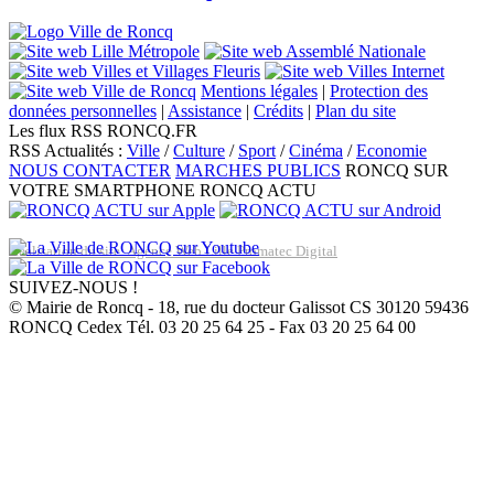
Mentions légales
|
Protection des
données personnelles
|
Assistance
|
Crédits
|
Plan du site
Les flux RSS RONCQ.FR
RSS Actualités :
Ville
/
Culture
/
Sport
/
Cinéma
/
Economie
NOUS CONTACTER
MARCHES PUBLICS
RONCQ SUR
VOTRE SMARTPHONE
RONCQ ACTU
Réalisation du site: Agence Web Lille Promatec Digital
SUIVEZ-NOUS !
© Mairie de Roncq - 18, rue du docteur Galissot CS 30120 59436
RONCQ Cedex Tél. 03 20 25 64 25 - Fax 03 20 25 64 00