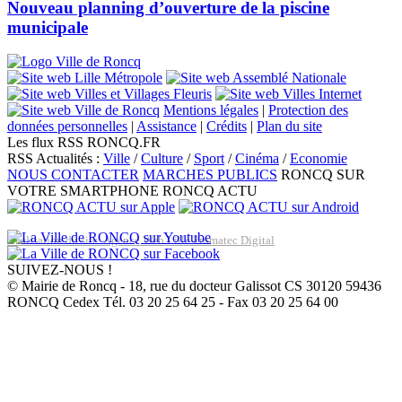
Nouveau planning d’ouverture de la piscine
municipale
Mentions légales
|
Protection des
données personnelles
|
Assistance
|
Crédits
|
Plan du site
Les flux RSS RONCQ.FR
RSS Actualités :
Ville
/
Culture
/
Sport
/
Cinéma
/
Economie
NOUS CONTACTER
MARCHES PUBLICS
RONCQ SUR
VOTRE SMARTPHONE
RONCQ ACTU
Réalisation du site: Agence Web Lille Promatec Digital
SUIVEZ-NOUS !
© Mairie de Roncq - 18, rue du docteur Galissot CS 30120 59436
RONCQ Cedex Tél. 03 20 25 64 25 - Fax 03 20 25 64 00