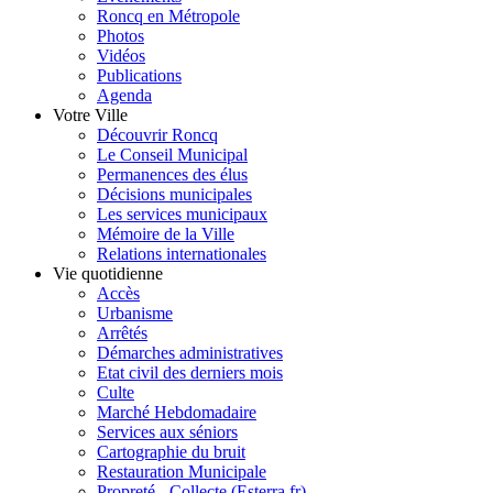
Roncq en Métropole
Photos
Vidéos
Publications
Agenda
Votre Ville
Découvrir Roncq
Le Conseil Municipal
Permanences des élus
Décisions municipales
Les services municipaux
Mémoire de la Ville
Relations internationales
Vie quotidienne
Accès
Urbanisme
Arrêtés
Démarches administratives
Etat civil des derniers mois
Culte
Marché Hebdomadaire
Services aux séniors
Cartographie du bruit
Restauration Municipale
Propreté - Collecte (Esterra.fr)