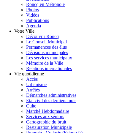
Roncq en Métropole
Photos
Vidéos
Publications
Agenda
Votre Ville
Découvrir Roncq
Le Conseil Municipal
Permanences des élus
Décisions municipales
Les services municipaux
Mémoire de la Ville
Relations internationales
Vie quotidienne
Accès
Urbanisme
Arrêtés
Démarches administratives
Etat civil des derniers mois
Culte
Marché Hebdomadaire
Services aux séniors
Cartographie du bruit
Restauration Municipale
Propreté - Collecte (Esterra.fr)