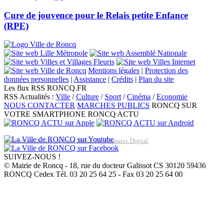
Cure de jouvence pour le Relais petite Enfance
(RPE)
Mentions légales
|
Protection des
données personnelles
|
Assistance
|
Crédits
|
Plan du site
Les flux RSS RONCQ.FR
RSS Actualités :
Ville
/
Culture
/
Sport
/
Cinéma
/
Economie
NOUS CONTACTER
MARCHES PUBLICS
RONCQ SUR
VOTRE SMARTPHONE
RONCQ ACTU
Réalisation du site: Agence Web Lille Promatec Digital
SUIVEZ-NOUS !
© Mairie de Roncq - 18, rue du docteur Galissot CS 30120 59436
RONCQ Cedex Tél. 03 20 25 64 25 - Fax 03 20 25 64 00