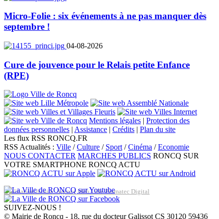
Micro-Folie : six événements à ne pas manquer dès
septembre !
04-08-2026
Cure de jouvence pour le Relais petite Enfance
(RPE)
Mentions légales
|
Protection des
données personnelles
|
Assistance
|
Crédits
|
Plan du site
Les flux RSS RONCQ.FR
RSS Actualités :
Ville
/
Culture
/
Sport
/
Cinéma
/
Economie
NOUS CONTACTER
MARCHES PUBLICS
RONCQ SUR
VOTRE SMARTPHONE
RONCQ ACTU
Réalisation du site: Agence Web Lille Promatec Digital
SUIVEZ-NOUS !
© Mairie de Roncq - 18, rue du docteur Galissot CS 30120 59436