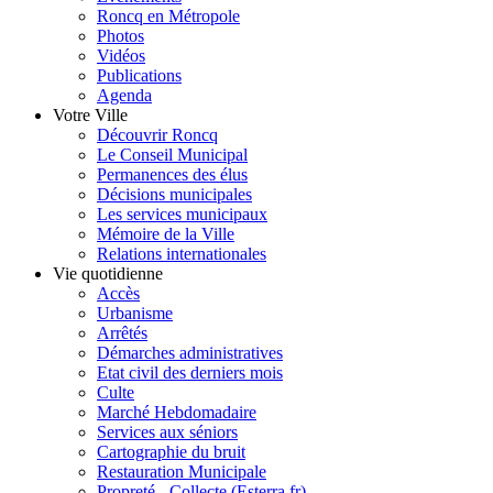
Roncq en Métropole
Photos
Vidéos
Publications
Agenda
Votre Ville
Découvrir Roncq
Le Conseil Municipal
Permanences des élus
Décisions municipales
Les services municipaux
Mémoire de la Ville
Relations internationales
Vie quotidienne
Accès
Urbanisme
Arrêtés
Démarches administratives
Etat civil des derniers mois
Culte
Marché Hebdomadaire
Services aux séniors
Cartographie du bruit
Restauration Municipale
Propreté - Collecte (Esterra.fr)