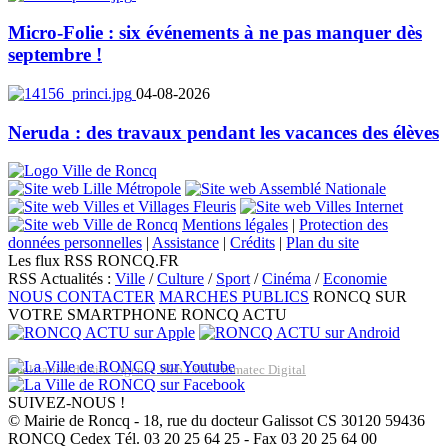
Micro-Folie : six événements à ne pas manquer dès
septembre !
04-08-2026
Neruda : des travaux pendant les vacances des élèves
Mentions légales
|
Protection des
données personnelles
|
Assistance
|
Crédits
|
Plan du site
Les flux RSS RONCQ.FR
RSS Actualités :
Ville
/
Culture
/
Sport
/
Cinéma
/
Economie
NOUS CONTACTER
MARCHES PUBLICS
RONCQ SUR
VOTRE SMARTPHONE
RONCQ ACTU
Réalisation du site: Agence Web Lille Promatec Digital
SUIVEZ-NOUS !
© Mairie de Roncq - 18, rue du docteur Galissot CS 30120 59436
RONCQ Cedex Tél. 03 20 25 64 25 - Fax 03 20 25 64 00