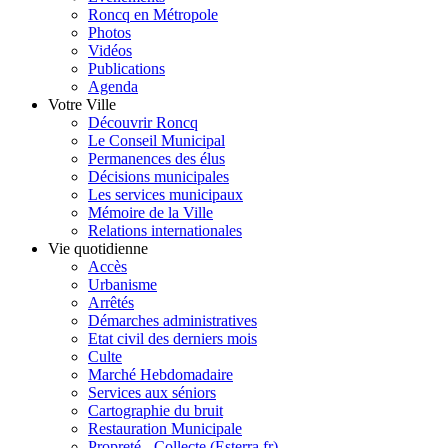
Roncq en Métropole
Photos
Vidéos
Publications
Agenda
Votre Ville
Découvrir Roncq
Le Conseil Municipal
Permanences des élus
Décisions municipales
Les services municipaux
Mémoire de la Ville
Relations internationales
Vie quotidienne
Accès
Urbanisme
Arrêtés
Démarches administratives
Etat civil des derniers mois
Culte
Marché Hebdomadaire
Services aux séniors
Cartographie du bruit
Restauration Municipale
Propreté - Collecte (Esterra.fr)