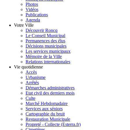
Photos
Vidéos
Publications
Agenda
Votre Ville
Découvrir Roncq
Le Conseil Municipal
Permanences des élus
Décisions municipales
Les services municipaux
Mémoire de la Ville
Relations internationales
Vie quotidienne
Accès
Urbanisme
Arrêtés
Démarches administratives
Etat civil des derniers mois
Culte
Marché Hebdomadaire
Services aux séniors
Cartographie du bruit
Restauration Municipale
Propreté - Collecte (Esterra.fr)
Cimetières