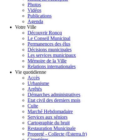
Photos
Vidéos
Publications
Agenda
Votre Ville
Découvrir Roncq
Le Conseil Municipal
Permanences des élus
Décisions municipales
Les services municipaux
Mémoire de la Ville
Relations internationales
Vie quotidienne
Accès
Urbanisme
Arrêtés
Démarches administratives
Etat civil des derniers mois
Culte
Marché Hebdomadaire
Services aux séniors
Cartographie du bruit
Restauration Municipale
Propreté - Collecte (Esterra.fr)
Cimetières