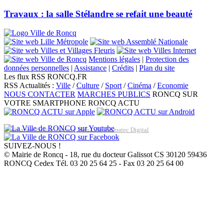
Travaux : la salle Stélandre se refait une beauté
Mentions légales
|
Protection des
données personnelles
|
Assistance
|
Crédits
|
Plan du site
Les flux RSS RONCQ.FR
RSS Actualités :
Ville
/
Culture
/
Sport
/
Cinéma
/
Economie
NOUS CONTACTER
MARCHES PUBLICS
RONCQ SUR
VOTRE SMARTPHONE
RONCQ ACTU
Réalisation du site: Agence Web Lille Promatec Digital
SUIVEZ-NOUS !
© Mairie de Roncq - 18, rue du docteur Galissot CS 30120 59436
RONCQ Cedex Tél. 03 20 25 64 25 - Fax 03 20 25 64 00