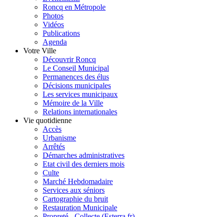
Roncq en Métropole
Photos
Vidéos
Publications
Agenda
Votre Ville
Découvrir Roncq
Le Conseil Municipal
Permanences des élus
Décisions municipales
Les services municipaux
Mémoire de la Ville
Relations internationales
Vie quotidienne
Accès
Urbanisme
Arrêtés
Démarches administratives
Etat civil des derniers mois
Culte
Marché Hebdomadaire
Services aux séniors
Cartographie du bruit
Restauration Municipale
Propreté - Collecte (Esterra.fr)