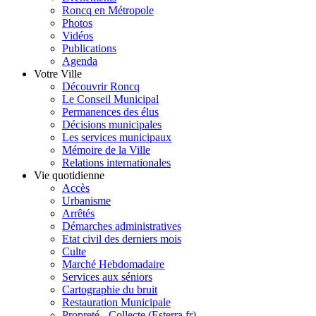
Roncq en Métropole
Photos
Vidéos
Publications
Agenda
Votre Ville
Découvrir Roncq
Le Conseil Municipal
Permanences des élus
Décisions municipales
Les services municipaux
Mémoire de la Ville
Relations internationales
Vie quotidienne
Accès
Urbanisme
Arrêtés
Démarches administratives
Etat civil des derniers mois
Culte
Marché Hebdomadaire
Services aux séniors
Cartographie du bruit
Restauration Municipale
Propreté - Collecte (Esterra.fr)