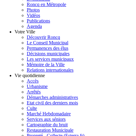
Roncq en Métropole
Photos
Vidéos
Publications
Agenda
Votre Ville
Découvrir Roncq
Le Conseil Municipal
Permanences des élus
Décisions municipales
Les services municipaux
Mémoire de la Ville
Relations internationales
Vie quotidienne
Accès
Urbanisme
Arrêtés
Démarches administratives
Etat civil des derniers mois
Culte
Marché Hebdomadaire
Services aux séniors
Cartographie du bruit
Restauration Municipale
Propreté - Collecte (Esterra.fr)