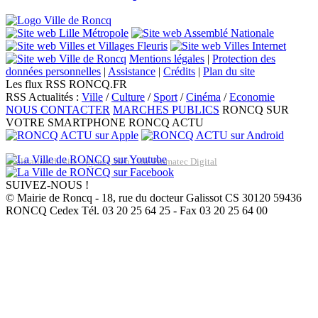
Mentions légales
|
Protection des
données personnelles
|
Assistance
|
Crédits
|
Plan du site
Les flux RSS RONCQ.FR
RSS Actualités :
Ville
/
Culture
/
Sport
/
Cinéma
/
Economie
NOUS CONTACTER
MARCHES PUBLICS
RONCQ SUR
VOTRE SMARTPHONE
RONCQ ACTU
Réalisation du site: Agence Web Lille Promatec Digital
SUIVEZ-NOUS !
© Mairie de Roncq - 18, rue du docteur Galissot CS 30120 59436
RONCQ Cedex Tél. 03 20 25 64 25 - Fax 03 20 25 64 00