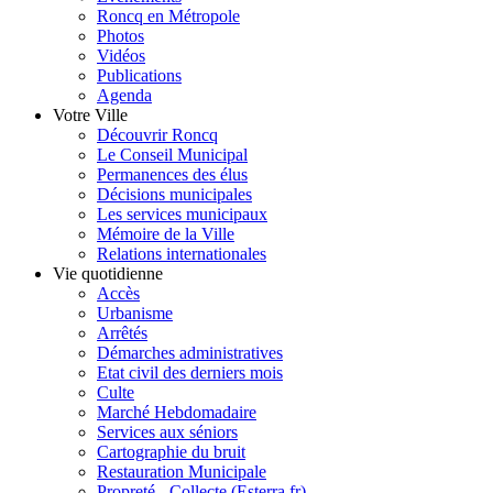
Roncq en Métropole
Photos
Vidéos
Publications
Agenda
Votre Ville
Découvrir Roncq
Le Conseil Municipal
Permanences des élus
Décisions municipales
Les services municipaux
Mémoire de la Ville
Relations internationales
Vie quotidienne
Accès
Urbanisme
Arrêtés
Démarches administratives
Etat civil des derniers mois
Culte
Marché Hebdomadaire
Services aux séniors
Cartographie du bruit
Restauration Municipale
Propreté - Collecte (Esterra.fr)