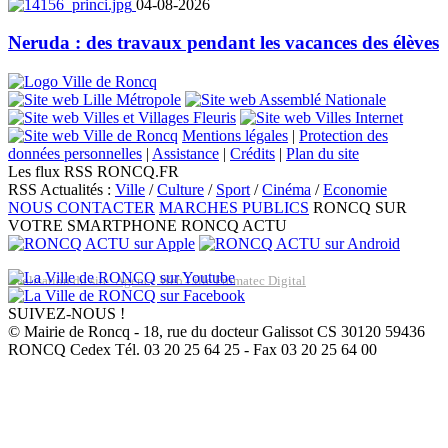
04-08-2026
Neruda : des travaux pendant les vacances des élèves
Mentions légales
|
Protection des
données personnelles
|
Assistance
|
Crédits
|
Plan du site
Les flux RSS RONCQ.FR
RSS Actualités :
Ville
/
Culture
/
Sport
/
Cinéma
/
Economie
NOUS CONTACTER
MARCHES PUBLICS
RONCQ SUR
VOTRE SMARTPHONE
RONCQ ACTU
Réalisation du site: Agence Web Lille Promatec Digital
SUIVEZ-NOUS !
© Mairie de Roncq - 18, rue du docteur Galissot CS 30120 59436
RONCQ Cedex Tél. 03 20 25 64 25 - Fax 03 20 25 64 00