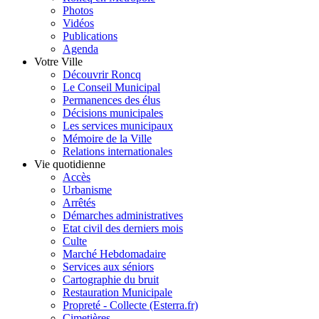
Photos
Vidéos
Publications
Agenda
Votre Ville
Découvrir Roncq
Le Conseil Municipal
Permanences des élus
Décisions municipales
Les services municipaux
Mémoire de la Ville
Relations internationales
Vie quotidienne
Accès
Urbanisme
Arrêtés
Démarches administratives
Etat civil des derniers mois
Culte
Marché Hebdomadaire
Services aux séniors
Cartographie du bruit
Restauration Municipale
Propreté - Collecte (Esterra.fr)
Cimetières