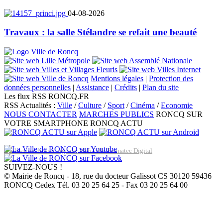
04-08-2026
Travaux : la salle Stélandre se refait une beauté
Mentions légales
|
Protection des
données personnelles
|
Assistance
|
Crédits
|
Plan du site
Les flux RSS RONCQ.FR
RSS Actualités :
Ville
/
Culture
/
Sport
/
Cinéma
/
Economie
NOUS CONTACTER
MARCHES PUBLICS
RONCQ SUR
VOTRE SMARTPHONE
RONCQ ACTU
Réalisation du site: Agence Web Lille Promatec Digital
SUIVEZ-NOUS !
© Mairie de Roncq - 18, rue du docteur Galissot CS 30120 59436
RONCQ Cedex Tél. 03 20 25 64 25 - Fax 03 20 25 64 00