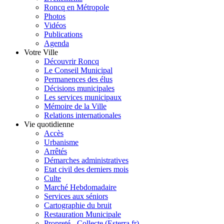
Roncq en Métropole
Photos
Vidéos
Publications
Agenda
Votre Ville
Découvrir Roncq
Le Conseil Municipal
Permanences des élus
Décisions municipales
Les services municipaux
Mémoire de la Ville
Relations internationales
Vie quotidienne
Accès
Urbanisme
Arrêtés
Démarches administratives
Etat civil des derniers mois
Culte
Marché Hebdomadaire
Services aux séniors
Cartographie du bruit
Restauration Municipale
Propreté - Collecte (Esterra.fr)