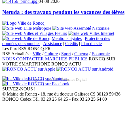
04-08-2026
Neruda : des travaux pendant les vacances des élèves
Mentions légales
|
Protection des
données personnelles
|
Assistance
|
Crédits
|
Plan du site
Les flux RSS RONCQ.FR
RSS Actualités :
Ville
/
Culture
/
Sport
/
Cinéma
/
Economie
NOUS CONTACTER
MARCHES PUBLICS
RONCQ SUR
VOTRE SMARTPHONE
RONCQ ACTU
Réalisation du site: Agence Web Lille Promatec Digital
SUIVEZ-NOUS !
© Mairie de Roncq - 18, rue du docteur Galissot CS 30120 59436
RONCQ Cedex Tél. 03 20 25 64 25 - Fax 03 20 25 64 00