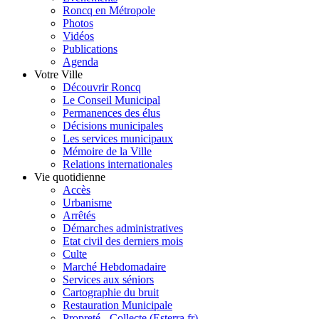
Roncq en Métropole
Photos
Vidéos
Publications
Agenda
Votre Ville
Découvrir Roncq
Le Conseil Municipal
Permanences des élus
Décisions municipales
Les services municipaux
Mémoire de la Ville
Relations internationales
Vie quotidienne
Accès
Urbanisme
Arrêtés
Démarches administratives
Etat civil des derniers mois
Culte
Marché Hebdomadaire
Services aux séniors
Cartographie du bruit
Restauration Municipale
Propreté - Collecte (Esterra.fr)