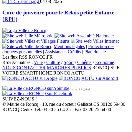
04-08-2026
Cure de jouvence pour le Relais petite Enfance
(RPE)
Mentions légales
|
Protection des
données personnelles
|
Assistance
|
Crédits
|
Plan du site
Les flux RSS RONCQ.FR
RSS Actualités :
Ville
/
Culture
/
Sport
/
Cinéma
/
Economie
NOUS CONTACTER
MARCHES PUBLICS
RONCQ SUR
VOTRE SMARTPHONE
RONCQ ACTU
Réalisation du site: Agence Web Lille Promatec Digital
SUIVEZ-NOUS !
© Mairie de Roncq - 18, rue du docteur Galissot CS 30120 59436
RONCQ Cedex Tél. 03 20 25 64 25 - Fax 03 20 25 64 00