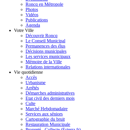
Roncq en Métropole
Photos
Vidéos
Publications
Agenda
Votre Ville
Découvrir Roncq
Le Conseil Municipal
Permanences des élus
Décisions municipales
Les services municipaux
Mémoire de la Ville
Relations internationales
Vie quotidienne
Accès
Urbanisme
Arrêtés
Démarches administratives
Etat civil des derniers mois
Culte
Marché Hebdomadaire
Services aux séniors
Cartographie du bruit
Restauration Municipale
Propreté - Collecte (Esterra.fr)