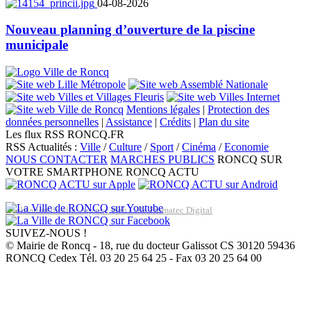
04-08-2026
Nouveau planning d’ouverture de la piscine
municipale
Mentions légales
|
Protection des
données personnelles
|
Assistance
|
Crédits
|
Plan du site
Les flux RSS RONCQ.FR
RSS Actualités :
Ville
/
Culture
/
Sport
/
Cinéma
/
Economie
NOUS CONTACTER
MARCHES PUBLICS
RONCQ SUR
VOTRE SMARTPHONE
RONCQ ACTU
Réalisation du site: Agence Web Lille Promatec Digital
SUIVEZ-NOUS !
© Mairie de Roncq - 18, rue du docteur Galissot CS 30120 59436
RONCQ Cedex Tél. 03 20 25 64 25 - Fax 03 20 25 64 00