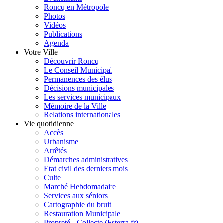
Roncq en Métropole
Photos
Vidéos
Publications
Agenda
Votre Ville
Découvrir Roncq
Le Conseil Municipal
Permanences des élus
Décisions municipales
Les services municipaux
Mémoire de la Ville
Relations internationales
Vie quotidienne
Accès
Urbanisme
Arrêtés
Démarches administratives
Etat civil des derniers mois
Culte
Marché Hebdomadaire
Services aux séniors
Cartographie du bruit
Restauration Municipale
Propreté - Collecte (Esterra.fr)