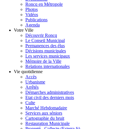
Roncq en Métropole
Photos
Vidéos
Publications
Agenda
Votre Ville
Découvrir Roncq
Le Conseil Municipal
Permanences des élus
Décisions municipales
Les services municipaux
Mémoire de la Ville
Relations internationales
Vie quotidienne
Accès
Urbanisme
Arrêtés
Démarches administratives
Etat civil des derniers mois
Culte
Marché Hebdomadaire
Services aux séniors
Cartographie du bruit
Restauration Municipale
Propreté - Collecte (Esterra.fr)