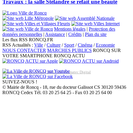
Travaux : la salle Stélandre se refait une beauté
Mentions légales
|
Protection des
données personnelles
|
Assistance
|
Crédits
|
Plan du site
Les flux RSS RONCQ.FR
RSS Actualités :
Ville
/
Culture
/
Sport
/
Cinéma
/
Economie
NOUS CONTACTER
MARCHES PUBLICS
RONCQ SUR
VOTRE SMARTPHONE
RONCQ ACTU
Réalisation du site: Agence Web Lille Promatec Digital
SUIVEZ-NOUS !
© Mairie de Roncq - 18, rue du docteur Galissot CS 30120 59436
RONCQ Cedex Tél. 03 20 25 64 25 - Fax 03 20 25 64 00