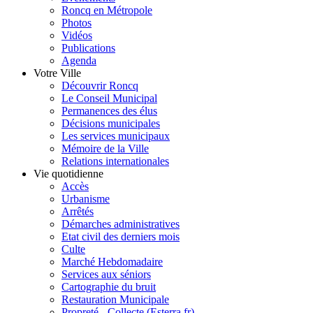
Roncq en Métropole
Photos
Vidéos
Publications
Agenda
Votre Ville
Découvrir Roncq
Le Conseil Municipal
Permanences des élus
Décisions municipales
Les services municipaux
Mémoire de la Ville
Relations internationales
Vie quotidienne
Accès
Urbanisme
Arrêtés
Démarches administratives
Etat civil des derniers mois
Culte
Marché Hebdomadaire
Services aux séniors
Cartographie du bruit
Restauration Municipale
Propreté - Collecte (Esterra.fr)