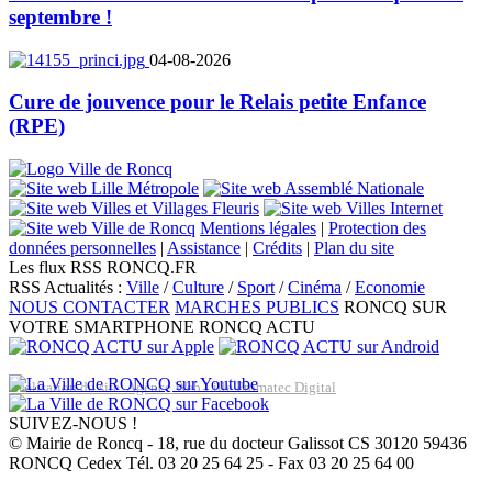
septembre !
04-08-2026
Cure de jouvence pour le Relais petite Enfance
(RPE)
Mentions légales
|
Protection des
données personnelles
|
Assistance
|
Crédits
|
Plan du site
Les flux RSS RONCQ.FR
RSS Actualités :
Ville
/
Culture
/
Sport
/
Cinéma
/
Economie
NOUS CONTACTER
MARCHES PUBLICS
RONCQ SUR
VOTRE SMARTPHONE
RONCQ ACTU
Réalisation du site: Agence Web Lille Promatec Digital
SUIVEZ-NOUS !
© Mairie de Roncq - 18, rue du docteur Galissot CS 30120 59436
RONCQ Cedex Tél. 03 20 25 64 25 - Fax 03 20 25 64 00