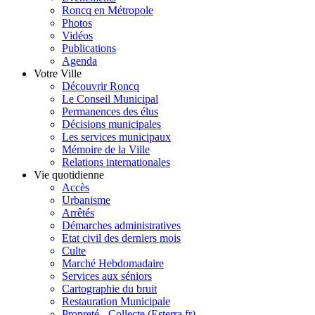
Roncq en Métropole
Photos
Vidéos
Publications
Agenda
Votre Ville
Découvrir Roncq
Le Conseil Municipal
Permanences des élus
Décisions municipales
Les services municipaux
Mémoire de la Ville
Relations internationales
Vie quotidienne
Accès
Urbanisme
Arrêtés
Démarches administratives
Etat civil des derniers mois
Culte
Marché Hebdomadaire
Services aux séniors
Cartographie du bruit
Restauration Municipale
Propreté - Collecte (Esterra.fr)