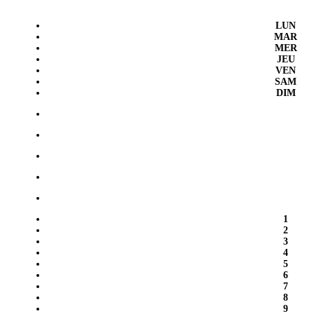
LUN
MAR
MER
JEU
VEN
SAM
DIM
1
2
3
4
5
6
7
8
9