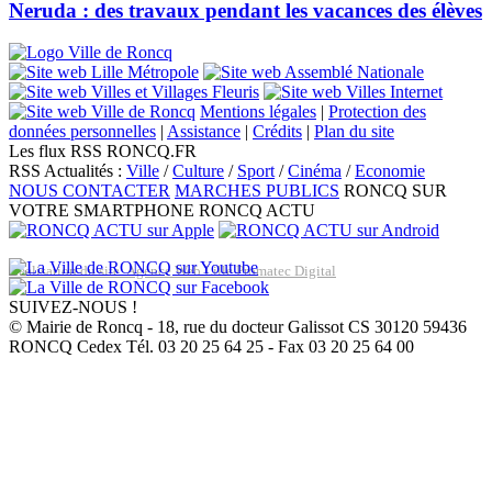
Neruda : des travaux pendant les vacances des élèves
Mentions légales
|
Protection des
données personnelles
|
Assistance
|
Crédits
|
Plan du site
Les flux RSS RONCQ.FR
RSS Actualités :
Ville
/
Culture
/
Sport
/
Cinéma
/
Economie
NOUS CONTACTER
MARCHES PUBLICS
RONCQ SUR
VOTRE SMARTPHONE
RONCQ ACTU
Réalisation du site: Agence Web Lille Promatec Digital
SUIVEZ-NOUS !
© Mairie de Roncq - 18, rue du docteur Galissot CS 30120 59436
RONCQ Cedex Tél. 03 20 25 64 25 - Fax 03 20 25 64 00