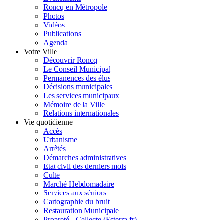
Roncq en Métropole
Photos
Vidéos
Publications
Agenda
Votre Ville
Découvrir Roncq
Le Conseil Municipal
Permanences des élus
Décisions municipales
Les services municipaux
Mémoire de la Ville
Relations internationales
Vie quotidienne
Accès
Urbanisme
Arrêtés
Démarches administratives
Etat civil des derniers mois
Culte
Marché Hebdomadaire
Services aux séniors
Cartographie du bruit
Restauration Municipale
Propreté - Collecte (Esterra.fr)