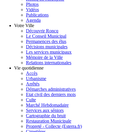
Photos
Vidéos
Publications
Agenda
Votre Ville
Découvrir Roncq
Le Conseil Municipal
Permanences des élus
Décisions municipales
Les services municipaux
Mémoire de la Ville
Relations internationales
Vie quotidienne
Accès
Urbanisme
Arrêtés
Démarches administratives
Etat civil des derniers mois
Culte
Marché Hebdomadaire
Services aux séniors
Cartographie du bruit
Restauration Municipale
Propreté - Collecte (Esterra.fr)
Cimetières