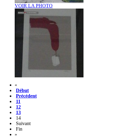
VOIR LA PHOTO
«
Début
Précédent
11
12
13
14
Suivant
Fin
»