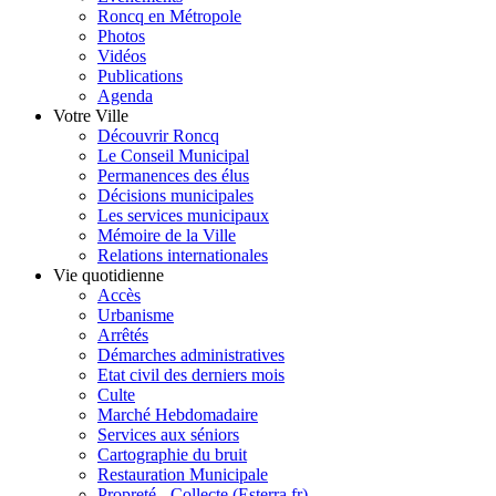
Roncq en Métropole
Photos
Vidéos
Publications
Agenda
Votre Ville
Découvrir Roncq
Le Conseil Municipal
Permanences des élus
Décisions municipales
Les services municipaux
Mémoire de la Ville
Relations internationales
Vie quotidienne
Accès
Urbanisme
Arrêtés
Démarches administratives
Etat civil des derniers mois
Culte
Marché Hebdomadaire
Services aux séniors
Cartographie du bruit
Restauration Municipale
Propreté - Collecte (Esterra.fr)