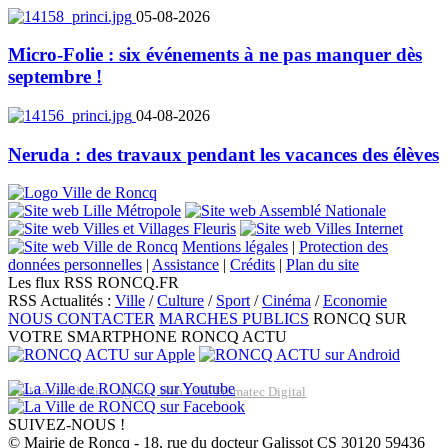
05-08-2026
Micro-Folie : six événements à ne pas manquer dès
septembre !
04-08-2026
Neruda : des travaux pendant les vacances des élèves
Mentions légales
|
Protection des
données personnelles
|
Assistance
|
Crédits
|
Plan du site
Les flux RSS RONCQ.FR
RSS Actualités :
Ville
/
Culture
/
Sport
/
Cinéma
/
Economie
NOUS CONTACTER
MARCHES PUBLICS
RONCQ SUR
VOTRE SMARTPHONE
RONCQ ACTU
Réalisation du site: Agence Web Lille Promatec Digital
SUIVEZ-NOUS !
© Mairie de Roncq - 18, rue du docteur Galissot CS 30120 59436