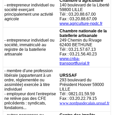
Chambre d'agriculture
- entrepreneur individuel ou
140 boulevard de la Liberté
société exerçant
59800 LILLE
principalement une activité
Tél : 03.20.88.67.00
agricole
Fax : 03.20.88.67.09
www.agriculture-npdc.fr
Chambre nationale de la
batellerie artisanale
- entrepreneur individuel ou
249 Chemin du Rivage
société, immatriculé au
62400 BETHUNE
registre de la batellerie
Tél : 03.21.57.67.13
artisanale
Fax : 03.21.56.40.23
www.cnba-
transportfluvial.fr
- membre d'une profession
libérale (appartenant à un
URSSAF
ordre, réglementée ou
293 boulevard du
assimilée) exercée à titre
Président Hoover
59000
individuel
LILLE
- employeur dont l'entreprise
Tél : 0821.01.59.59
ne relève pas des CFE
Fax : 03.20.22.79.15
précédents : syndicats,
www.nordpasdecalais.urssaf.fr
fondations...