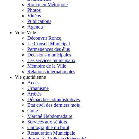
Roncq en Métropole
Photos
Vidéos
Publications
Agenda
Votre Ville
Découvrir Roncq
Le Conseil Municipal
Permanences des élus
Décisions municipales
Les services municipaux
Mémoire de la Ville
Relations internationales
Vie quotidienne
Accès
Urbanisme
Arrêtés
Démarches administratives
Etat civil des derniers mois
Culte
Marché Hebdomadaire
Services aux séniors
Cartographie du bruit
Restauration Municipale
Propreté - Collecte (Esterra.fr)