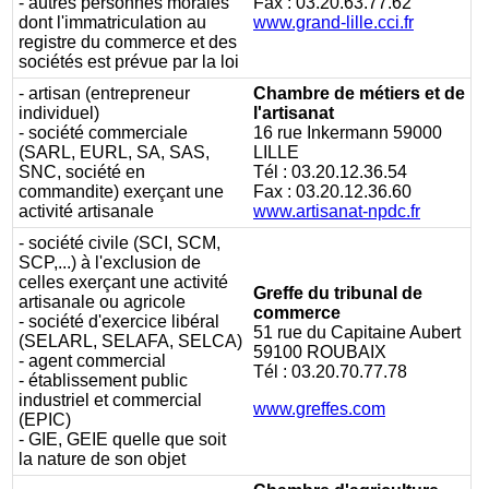
- autres personnes morales
Fax : 03.20.63.77.62
dont l'immatriculation au
www.grand-lille.cci.fr
registre du commerce et des
sociétés est prévue par la loi
- artisan (entrepreneur
Chambre de métiers et de
individuel)
l'artisanat
- société commerciale
16 rue Inkermann
59000
(SARL, EURL, SA, SAS,
LILLE
SNC, société en
Tél : 03.20.12.36.54
commandite) exerçant une
Fax : 03.20.12.36.60
activité artisanale
www.artisanat-npdc.fr
- société civile (SCI, SCM,
SCP,...) à l'exclusion de
celles exerçant une activité
Greffe du tribunal de
artisanale ou agricole
commerce
- société d'exercice libéral
51 rue du Capitaine Aubert
(SELARL, SELAFA, SELCA)
59100 ROUBAIX
- agent commercial
Tél : 03.20.70.77.78
- établissement public
industriel et commercial
www.greffes.com
(EPIC)
- GIE, GEIE quelle que soit
la nature de son objet