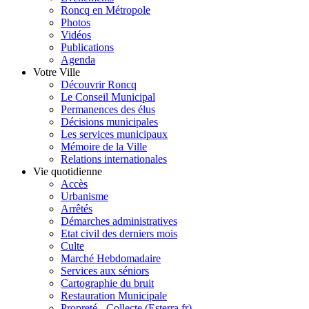
Roncq en Métropole
Photos
Vidéos
Publications
Agenda
Votre Ville
Découvrir Roncq
Le Conseil Municipal
Permanences des élus
Décisions municipales
Les services municipaux
Mémoire de la Ville
Relations internationales
Vie quotidienne
Accès
Urbanisme
Arrêtés
Démarches administratives
Etat civil des derniers mois
Culte
Marché Hebdomadaire
Services aux séniors
Cartographie du bruit
Restauration Municipale
Propreté - Collecte (Esterra.fr)