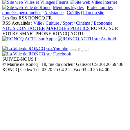
Mentions légales
|
Protection des
données personnelles
|
Assistance
|
Crédits
|
Plan du site
Les flux RSS RONCQ.FR
RSS Actualités :
Ville
/
Culture
/
Sport
/
Cinéma
/
Economie
NOUS CONTACTER
MARCHES PUBLICS
RONCQ SUR
VOTRE SMARTPHONE
RONCQ ACTU
Réalisation du site: Agence Web Lille Promatec Digital
SUIVEZ-NOUS !
© Mairie de Roncq - 18, rue du docteur Galissot CS 30120 59436
RONCQ Cedex Tél. 03 20 25 64 25 - Fax 03 20 25 64 00