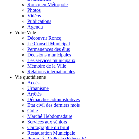
Roncq en Métropole
Photos
Vidéos
Publications
Agenda
Votre Ville
Découvrir Roncq
Le Conseil Municipal
Permanences des élus
Décisions municipales
Les services municipaux
Mémoire de la Ville
Relations internationales
Vie quotidienne
Accès
Urbanisme
Arrêtés
Démarches administratives
Etat civil des derniers mois
Culte
Marché Hebdomadaire
Services aux séniors
Cartographie du bruit
Restauration Municipale
Propreté - Collecte (Esterra.fr)