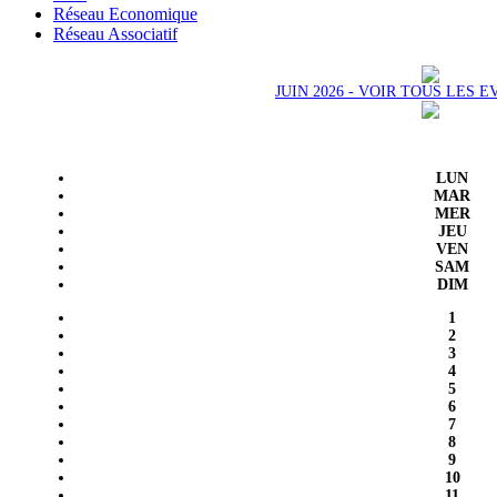
Réseau Economique
Réseau Associatif
JUIN 2026 - VOIR TOUS LES
LUN
MAR
MER
JEU
VEN
SAM
DIM
1
2
3
4
5
6
7
8
9
10
11