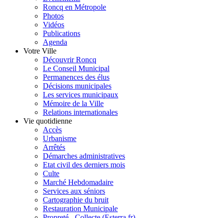
Roncq en Métropole
Photos
Vidéos
Publications
Agenda
Votre Ville
Découvrir Roncq
Le Conseil Municipal
Permanences des élus
Décisions municipales
Les services municipaux
Mémoire de la Ville
Relations internationales
Vie quotidienne
Accès
Urbanisme
Arrêtés
Démarches administratives
Etat civil des derniers mois
Culte
Marché Hebdomadaire
Services aux séniors
Cartographie du bruit
Restauration Municipale
Propreté - Collecte (Esterra.fr)