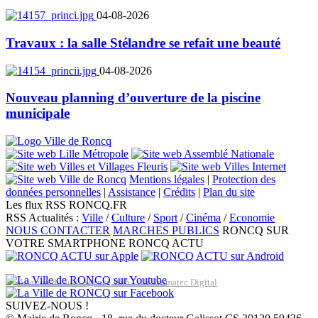
04-08-2026
Travaux : la salle Stélandre se refait une beauté
04-08-2026
Nouveau planning d’ouverture de la piscine
municipale
Mentions légales
|
Protection des
données personnelles
|
Assistance
|
Crédits
|
Plan du site
Les flux RSS RONCQ.FR
RSS Actualités :
Ville
/
Culture
/
Sport
/
Cinéma
/
Economie
NOUS CONTACTER
MARCHES PUBLICS
RONCQ SUR
VOTRE SMARTPHONE
RONCQ ACTU
Réalisation du site: Agence Web Lille Promatec Digital
SUIVEZ-NOUS !