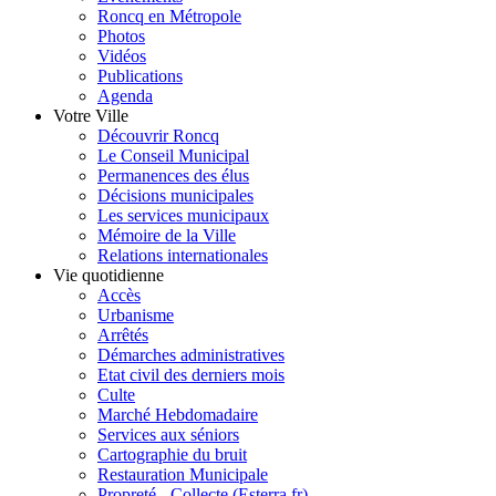
Roncq en Métropole
Photos
Vidéos
Publications
Agenda
Votre Ville
Découvrir Roncq
Le Conseil Municipal
Permanences des élus
Décisions municipales
Les services municipaux
Mémoire de la Ville
Relations internationales
Vie quotidienne
Accès
Urbanisme
Arrêtés
Démarches administratives
Etat civil des derniers mois
Culte
Marché Hebdomadaire
Services aux séniors
Cartographie du bruit
Restauration Municipale
Propreté - Collecte (Esterra.fr)