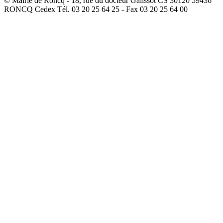
© Mairie de Roncq - 18, rue du docteur Galissot CS 30120 59436
RONCQ Cedex Tél. 03 20 25 64 25 - Fax 03 20 25 64 00