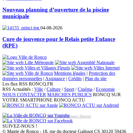
Nouveau planning d’ouverture de la piscine
municipale
04-08-2026
Cure de jouvence pour le Relais petite Enfance
(RPE)
Mentions légales
|
Protection des
données personnelles
|
Assistance
|
Crédits
|
Plan du site
Les flux RSS RONCQ.FR
RSS Actualités :
Ville
/
Culture
/
Sport
/
Cinéma
/
Economie
NOUS CONTACTER
MARCHES PUBLICS
RONCQ SUR
VOTRE SMARTPHONE
RONCQ ACTU
Réalisation du site: Agence Web Lille Promatec Digital
SUIVEZ-NOUS !
© Mairie de Roncq - 18, rue du docteur Galissot CS 30120 59436