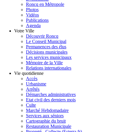
Roncq en Métropole
Photos
Vidéos
Publications
Agenda
Votre Ville
Découvrir Roncq
Le Conseil Municipal
Permanences des élus
Décisions municipales
Les services municipaux
Mémoire de la Ville
Relations internationales
Vie quotidienne
Accès
Urbanisme
Arrêtés
Démarches administratives
Etat civil des derniers mois
Culte
Marché Hebdomadaire
Services aux séniors
Cartographie du bruit
Restauration Municipale
Propreté - Collecte (Esterra.fr)