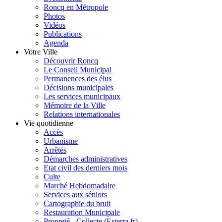
Roncq en Métropole
Photos
Vidéos
Publications
Agenda
Votre Ville
Découvrir Roncq
Le Conseil Municipal
Permanences des élus
Décisions municipales
Les services municipaux
Mémoire de la Ville
Relations internationales
Vie quotidienne
Accès
Urbanisme
Arrêtés
Démarches administratives
Etat civil des derniers mois
Culte
Marché Hebdomadaire
Services aux séniors
Cartographie du bruit
Restauration Municipale
Propreté - Collecte (Esterra.fr)