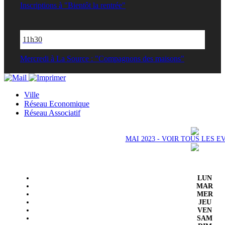
Inscriptions à "Bientôt la rentrée"
11h30
Mercredi à La Source : "Compagnons des maisons"
Ville
Réseau Economique
Réseau Associatif
MAI 2023 - VOIR TOUS LES 
LUN
MAR
MER
JEU
VEN
SAM