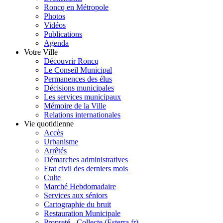
Roncq en Métropole
Photos
Vidéos
Publications
Agenda
Votre Ville
Découvrir Roncq
Le Conseil Municipal
Permanences des élus
Décisions municipales
Les services municipaux
Mémoire de la Ville
Relations internationales
Vie quotidienne
Accès
Urbanisme
Arrêtés
Démarches administratives
Etat civil des derniers mois
Culte
Marché Hebdomadaire
Services aux séniors
Cartographie du bruit
Restauration Municipale
Propreté - Collecte (Esterra.fr)