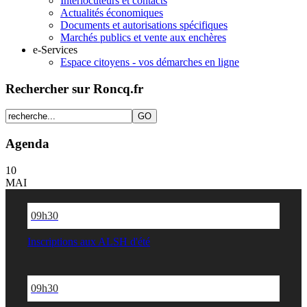
Interlocuteurs et contacts
Actualités économiques
Documents et autorisations spécifiques
Marchés publics et vente aux enchères
e-Services
Espace citoyens - vos démarches en ligne
Rechercher sur Roncq.fr
Agenda
10
MAI
09h30
Inscriptions aux ALSH d'été
09h30