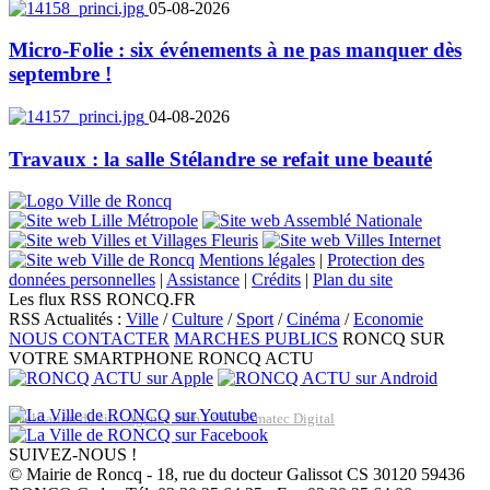
05-08-2026
Micro-Folie : six événements à ne pas manquer dès
septembre !
04-08-2026
Travaux : la salle Stélandre se refait une beauté
Mentions légales
|
Protection des
données personnelles
|
Assistance
|
Crédits
|
Plan du site
Les flux RSS RONCQ.FR
RSS Actualités :
Ville
/
Culture
/
Sport
/
Cinéma
/
Economie
NOUS CONTACTER
MARCHES PUBLICS
RONCQ SUR
VOTRE SMARTPHONE
RONCQ ACTU
Réalisation du site: Agence Web Lille Promatec Digital
SUIVEZ-NOUS !
© Mairie de Roncq - 18, rue du docteur Galissot CS 30120 59436