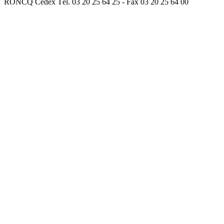
RONCQ Cedex Tél. 03 20 25 64 25 - Fax 03 20 25 64 00