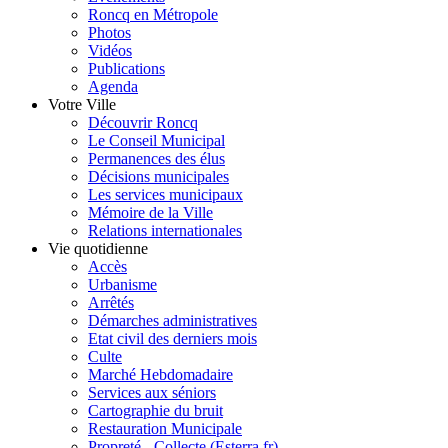
Roncq en Métropole
Photos
Vidéos
Publications
Agenda
Votre Ville
Découvrir Roncq
Le Conseil Municipal
Permanences des élus
Décisions municipales
Les services municipaux
Mémoire de la Ville
Relations internationales
Vie quotidienne
Accès
Urbanisme
Arrêtés
Démarches administratives
Etat civil des derniers mois
Culte
Marché Hebdomadaire
Services aux séniors
Cartographie du bruit
Restauration Municipale
Propreté - Collecte (Esterra.fr)