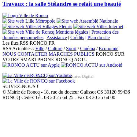
Travaux : la salle Stélandre se refait une beauté
Mentions légales
|
Protection des
données personnelles
|
Assistance
|
Crédits
|
Plan du site
Les flux RSS RONCQ.FR
RSS Actualités :
Ville
/
Culture
/
Sport
/
Cinéma
/
Economie
NOUS CONTACTER
MARCHES PUBLICS
RONCQ SUR
VOTRE SMARTPHONE
RONCQ ACTU
Réalisation du site: Agence Web Lille Promatec Digital
SUIVEZ-NOUS !
© Mairie de Roncq - 18, rue du docteur Galissot CS 30120 59436
RONCQ Cedex Tél. 03 20 25 64 25 - Fax 03 20 25 64 00