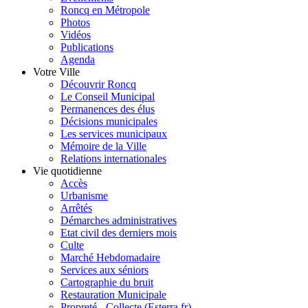
Roncq en Métropole
Photos
Vidéos
Publications
Agenda
Votre Ville
Découvrir Roncq
Le Conseil Municipal
Permanences des élus
Décisions municipales
Les services municipaux
Mémoire de la Ville
Relations internationales
Vie quotidienne
Accès
Urbanisme
Arrêtés
Démarches administratives
Etat civil des derniers mois
Culte
Marché Hebdomadaire
Services aux séniors
Cartographie du bruit
Restauration Municipale
Propreté - Collecte (Esterra.fr)