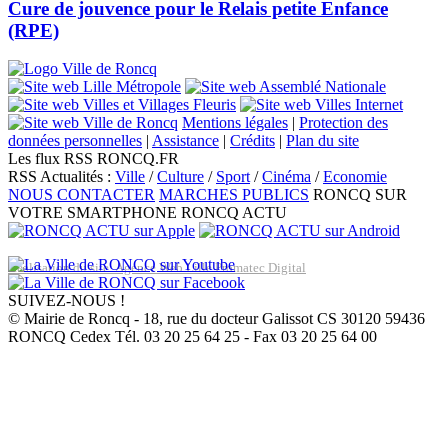
Cure de jouvence pour le Relais petite Enfance
(RPE)
Mentions légales
|
Protection des
données personnelles
|
Assistance
|
Crédits
|
Plan du site
Les flux RSS RONCQ.FR
RSS Actualités :
Ville
/
Culture
/
Sport
/
Cinéma
/
Economie
NOUS CONTACTER
MARCHES PUBLICS
RONCQ SUR
VOTRE SMARTPHONE
RONCQ ACTU
Réalisation du site: Agence Web Lille Promatec Digital
SUIVEZ-NOUS !
© Mairie de Roncq - 18, rue du docteur Galissot CS 30120 59436
RONCQ Cedex Tél. 03 20 25 64 25 - Fax 03 20 25 64 00