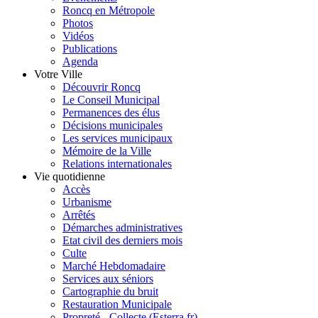
Roncq en Métropole
Photos
Vidéos
Publications
Agenda
Votre Ville
Découvrir Roncq
Le Conseil Municipal
Permanences des élus
Décisions municipales
Les services municipaux
Mémoire de la Ville
Relations internationales
Vie quotidienne
Accès
Urbanisme
Arrêtés
Démarches administratives
Etat civil des derniers mois
Culte
Marché Hebdomadaire
Services aux séniors
Cartographie du bruit
Restauration Municipale
Propreté - Collecte (Esterra.fr)