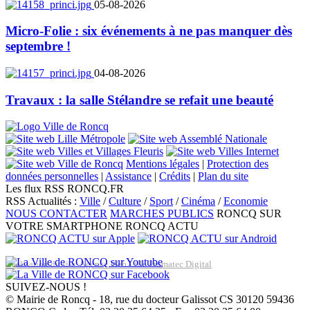
05-08-2026
Micro-Folie : six événements à ne pas manquer dès
septembre !
04-08-2026
Travaux : la salle Stélandre se refait une beauté
Mentions légales
|
Protection des
données personnelles
|
Assistance
|
Crédits
|
Plan du site
Les flux RSS RONCQ.FR
RSS Actualités :
Ville
/
Culture
/
Sport
/
Cinéma
/
Economie
NOUS CONTACTER
MARCHES PUBLICS
RONCQ SUR
VOTRE SMARTPHONE
RONCQ ACTU
Réalisation du site: Agence Web Lille Promatec Digital
SUIVEZ-NOUS !
© Mairie de Roncq - 18, rue du docteur Galissot CS 30120 59436