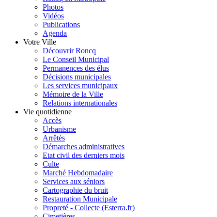
Photos
Vidéos
Publications
Agenda
Votre Ville
Découvrir Roncq
Le Conseil Municipal
Permanences des élus
Décisions municipales
Les services municipaux
Mémoire de la Ville
Relations internationales
Vie quotidienne
Accès
Urbanisme
Arrêtés
Démarches administratives
Etat civil des derniers mois
Culte
Marché Hebdomadaire
Services aux séniors
Cartographie du bruit
Restauration Municipale
Propreté - Collecte (Esterra.fr)
Cimetières