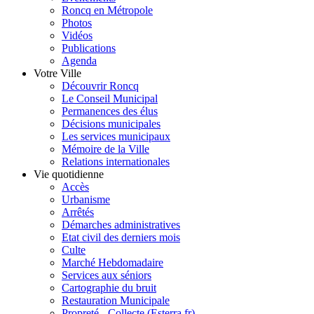
Roncq en Métropole
Photos
Vidéos
Publications
Agenda
Votre Ville
Découvrir Roncq
Le Conseil Municipal
Permanences des élus
Décisions municipales
Les services municipaux
Mémoire de la Ville
Relations internationales
Vie quotidienne
Accès
Urbanisme
Arrêtés
Démarches administratives
Etat civil des derniers mois
Culte
Marché Hebdomadaire
Services aux séniors
Cartographie du bruit
Restauration Municipale
Propreté - Collecte (Esterra.fr)