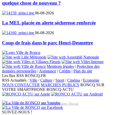
quelque chose de nouveau ?
06-08-2026
La MEL placée en alerte sécheresse renforcée
06-08-2026
Coup de frais dans le parc Henri-Desmettre
Mentions légales
|
Protection des
données personnelles
|
Assistance
|
Crédits
|
Plan du site
Les flux RSS RONCQ.FR
RSS Actualités :
Ville
/
Culture
/
Sport
/
Cinéma
/
Economie
NOUS CONTACTER
MARCHES PUBLICS
RONCQ SUR
VOTRE SMARTPHONE
RONCQ ACTU
Réalisation du site: Agence Web Lille Promatec Digital
SUIVEZ-NOUS !